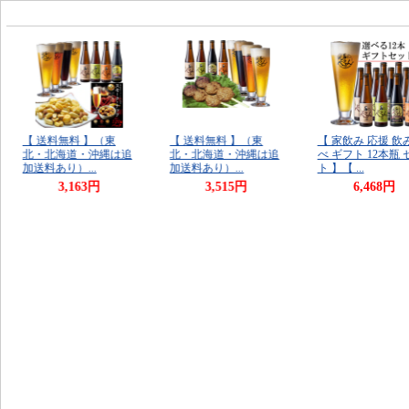
【 送料無料 】（東
【 送料無料 】（東
【 家飲み 応援 飲
北・北海道・沖縄は追
北・北海道・沖縄は追
べ ギフト 12本瓶 
加送料あり）...
加送料あり）...
ト 】【 ...
3,163円
3,515円
6,468円