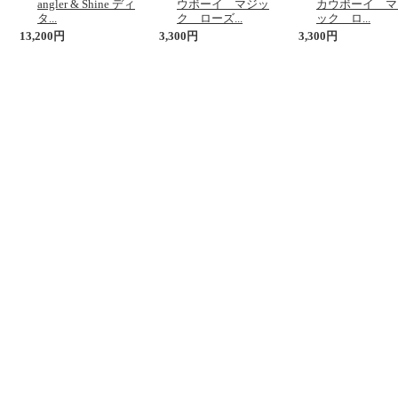
angler & Shine ディ
ウボーイ マジッ
カウボーイ マ
タ...
ク ローズ...
ック ロ...
13,200円
3,300円
3,300円