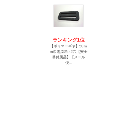
ランキング1位
【ポリマーギヤ】50ｍ
ｍ巾黒D環止2穴【安全
帯付属品】【メール
便...