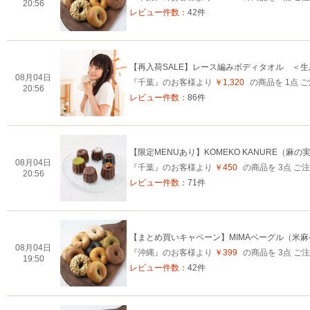
20:56
レビュー件数：
42件
【再入荷SALE】レース編みボディタオル ＜
08月04日
『千葉』のお客様より
￥1,320
の商品を 1点 
20:56
レビュー件数：
86件
【限定MENUあり】KOMEKO KANURE（麻の
08月04日
『千葉』のお客様より
￥450
の商品を 3点 
20:56
レビュー件数：
71件
【まとめ買いキャペーン】MIMAベーグル（米
08月04日
『沖縄』のお客様より
￥399
の商品を 3点 
19:50
レビュー件数：
42件