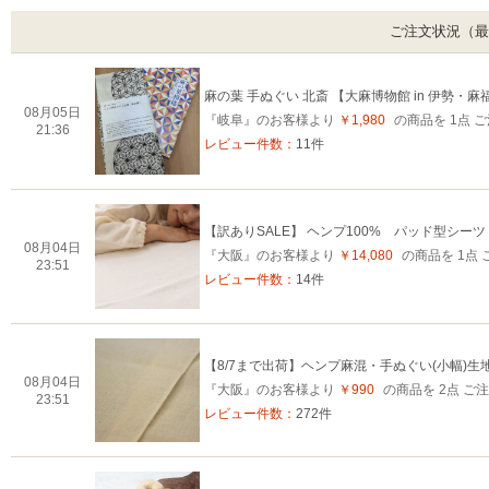
ご注文状況（最
麻の葉 手ぬぐい 北斎 【大麻博物館 in 伊勢・
08月05日
『岐阜』のお客様より
￥1,980
の商品を 1点 
21:36
レビュー件数：
11件
【訳ありSALE】 ヘンプ100% パッド型シー
08月04日
『大阪』のお客様より
￥14,080
の商品を 1点
23:51
レビュー件数：
14件
【8/7まで出荷】ヘンプ麻混・手ぬぐい(小幅)
08月04日
『大阪』のお客様より
￥990
の商品を 2点 
23:51
レビュー件数：
272件