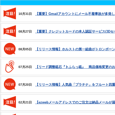
【重要】Gmailアカウントにメール不着事故が多発
10月31日
【重要】クレジットカードの本人認証サービス(3Dセキ
08月27日
【リリース情報】ホルストの第一組曲がトロンボー
08月05日
【リード調整砥石『♭ふらっ砥』 商品価格変更の
07月25日
【リリース情報】人気曲「プラチナ」をフルート四
07月20日
【ezwebメールアドレスでのご注文は納品メールが
02月21日