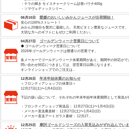
・テラの輝き モイスチャークリーム詰替パウチ400g
・ソマヴェディックシリー...
愛媛のおいしいみかんジュースが出荷開始！
06月10日
安心の100%ストレート！
みかん20個分を贅沢に凝縮した、天然ビタミン豊富なジュースです。
大切な方へのギフトにもぜひご利用ください。
ゴールデンウィーク営業日について
04月27日
◆ ゴールデンウィーク営業日について
2026年ゴールデンウィークは暦通りの営業です。
各メーカーでゴールデンウィーク休業期間があり、期間中の対応がで
問い合わせ対応につきましては、翌営業日以降になります。
オンラインショップでのご注文は...
年末年始休業のお知らせ
12月26日
＜フロンティアショップの休業日＞
12月27日(土)〜1月4日(日)
下記の扱い品について、それぞれの年末年始年休業期間として発送が
・フロンティアショップ発送品： 12月27日(土)〜1月4日(日)
・メーカー直送農資材： 12月27日(土)〜1月4日(日)
・メーカー直送アートガラス素材： 12月27...
摩訶ゴールドシリーズの入荷見込みがずれ込んでい
12月25日