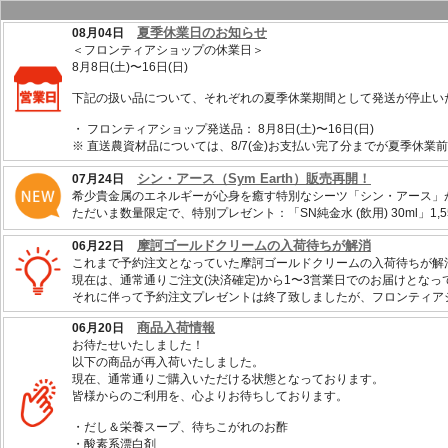
夏季休業日のお知らせ
08月04日
＜フロンティアショップの休業日＞
8月8日(土)〜16日(日)
下記の扱い品について、それぞれの夏季休業期間として発送が停止い
・ フロンティアショップ発送品： 8月8日(土)〜16日(日)
※ 直送農資材品については、8/7(金)お支払い完了分までが夏季休業前の発
シン・アース（Sym Earth）販売再開！
07月24日
希少貴金属のエネルギーが心身を癒す特別なシーツ「シン・アース」
ただいま数量限定で、特別プレゼント：「SN純金水 (飲用) 30ml」1,
摩訶ゴールドクリームの入荷待ちが解消
06月22日
これまで予約注文となっていた摩訶ゴールドクリームの入荷待ちが解
現在は、通常通りご注文(決済確定)から1〜3営業日でのお届けとなっ
それに伴って予約注文プレゼントは終了致しましたが、フロンティアシ
商品入荷情報
06月20日
お待たせいたしました！
以下の商品が再入荷いたしました。
現在、通常通りご購入いただける状態となっております。
皆様からのご利用を、心よりお待ちしております。
・だし＆栄養スープ、待ちこがれのお酢
・酸素系漂白剤