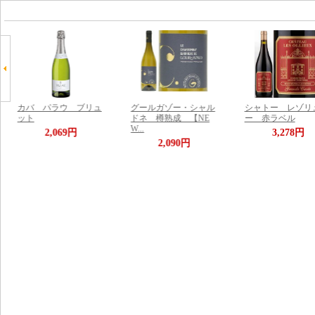
カバ パラウ ブリュ
グールガゾー・シャル
シャトー レゾリ
ット
ドネ 樽熟成 【NE
ー 赤ラベル
W...
2,069円
3,278円
2,090円