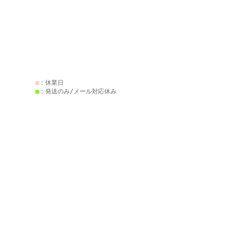
■
：休業日
■
：発送のみ/メール対応休み