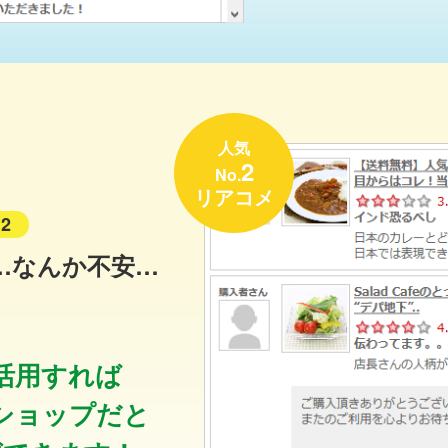
人気
2
No.
リアコメ
2
…なんか不安…
活用すれば
ショップだと