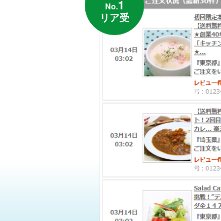
1
No.
リア受