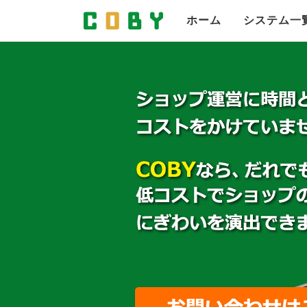
COBY
ホーム
システム一
リア受
リアコメ
スライドバナー
フリーセレクト