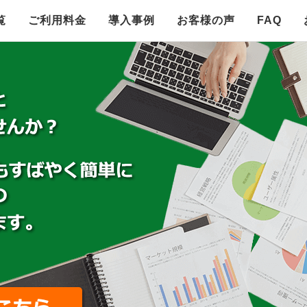
覧
ご利用料金
導入事例
お客様の声
FAQ
自社版事例
モール版事例
レコメンドR
発送スペクタクル
アリーナ
カウントダウン
レビュー決算
G-ニュース
タイマー