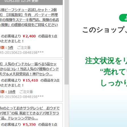
このショップ
注文状況を
“売れ
しっか