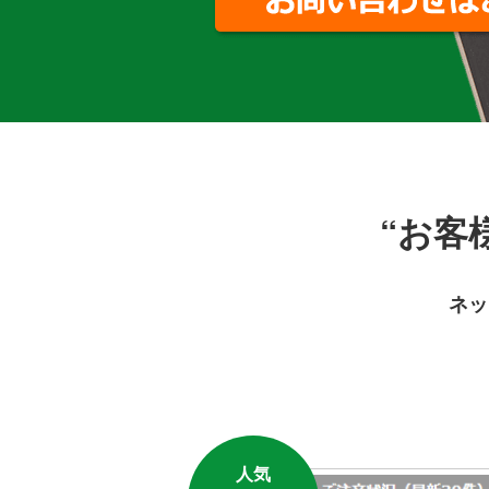
“お客
ネッ
人気